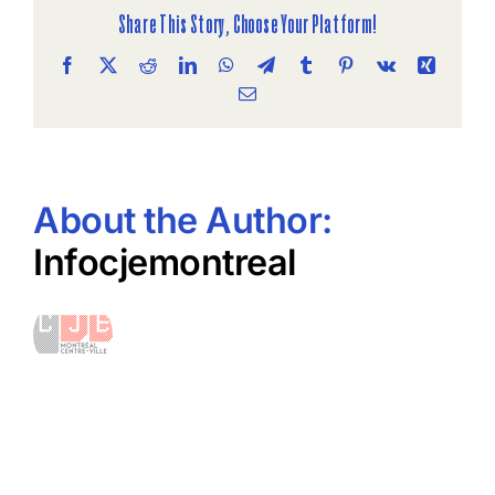
codev
Share This Story, Choose Your Platform!
Facebook
X
Reddit
LinkedIn
WhatsApp
Telegram
Tumblr
Pinterest
Vk
Xing
Email
About the Author:
Infocjemontreal