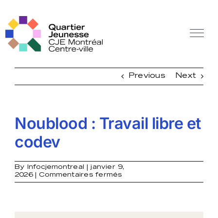
Skip
to
content
Tog
Nav
Off Canvas Toggle
Previous
Next
Noublood : Travail libre et
codev
By
Infocjemontreal
|
janvier 9,
sur
2026
|
Commentaires fermés
Noublood
:
Travail
libre
et