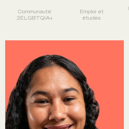
Communauté
Emploi et
2ELGBTQIA+
études