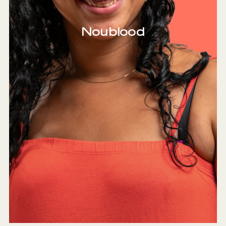
Noublood