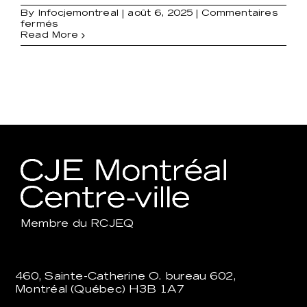
By
Infocjemontreal
|
août 6, 2025
|
Commentaires
sur
fermés
Francis
Read More
Brisson
Membre du
RCJEQ
460, Sainte-Catherine O. bureau 602,
Montréal (Québec) H3B 1A7