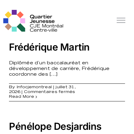
Skip
to
content
Tog
Nav
Off Canvas Toggle
Frédérique Martin
Diplômée d’un baccalauréat en
développement de carrière, Frédérique
coordonne des [...]
By
Infocjemontreal
|
juillet 31,
sur
2026
|
Commentaires fermés
Frédérique
Read More
Martin
Pénélope Desjardins