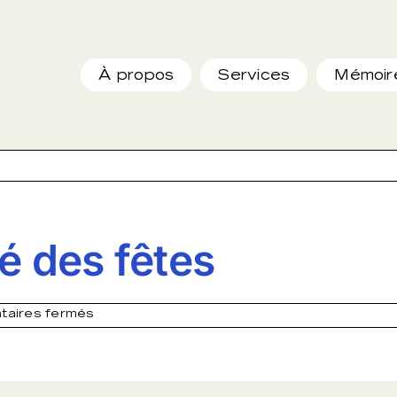
À propos
Services
Mémoir
é des fêtes
sur
aires fermés
QJ
fermé
–
Congé
des