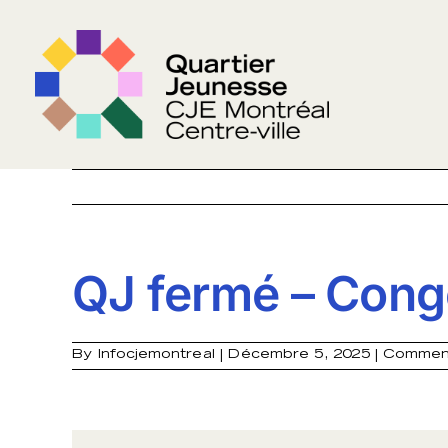
Skip
to
content
QJ fermé – Cong
By
Infocjemontreal
|
Décembre 5, 2025
|
Comment