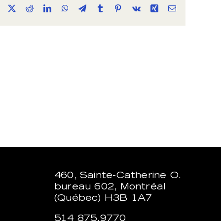
Facebook
X
Reddit
LinkedIn
WhatsApp
Telegram
Tumblr
Pinterest
Vk
Xing
Email
460, Sainte-Catherine O.
bureau 602, Montréal
(Québec) H3B 1A7
514 875.9770