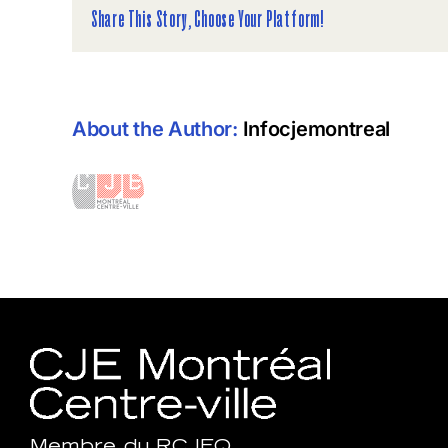
Share This Story, Choose Your Platform!
About the Author:
Infocjemontreal