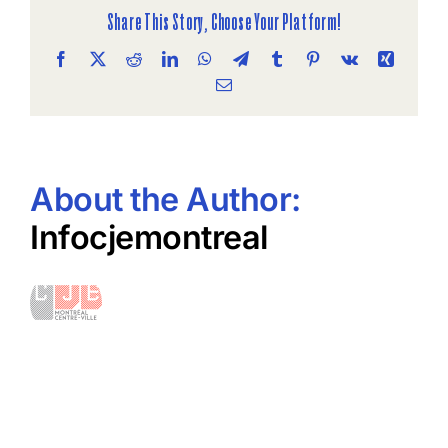
codev
Share This Story, Choose Your Platform!
Facebook
X
Reddit
LinkedIn
WhatsApp
Telegram
Tumblr
Pinterest
Vk
Xing
Email
About the Author:
Infocjemontreal