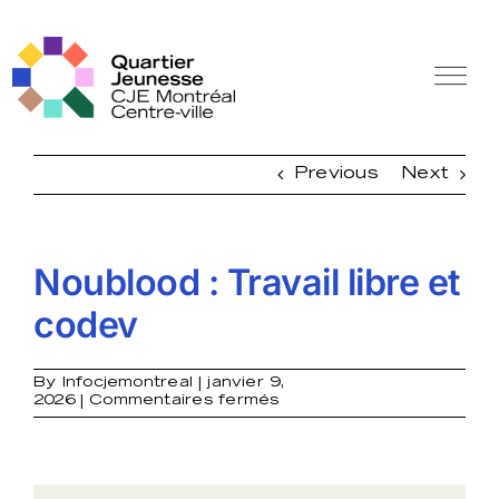
Skip
to
content
Tog
Nav
Off Canvas Toggle
Previous
Next
Noublood : Travail libre et
codev
By
Infocjemontreal
|
janvier 9,
sur
2026
|
Commentaires fermés
Noublood
:
Travail
libre
et