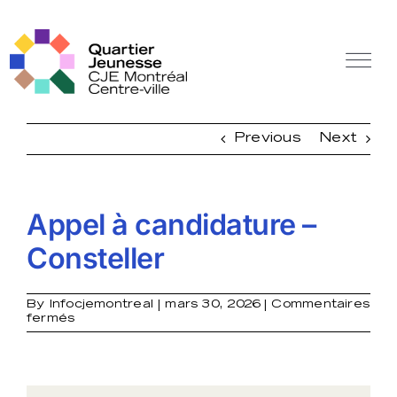
Skip
to
content
Tog
Nav
Off Canvas Toggle
Previous
Next
Appel à candidature –
Consteller
By
Infocjemontreal
|
mars 30, 2026
|
Commentaires
sur
fermés
Appel
à
candidature
–
Consteller