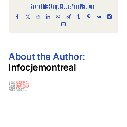
Share This Story, Choose Your Platform!
Facebook
X
Reddit
LinkedIn
WhatsApp
Telegram
Tumblr
Pinterest
Vk
Xing
Email
About the Author:
Infocjemontreal