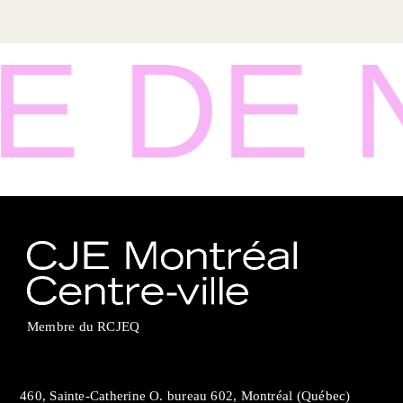
 DE N
Membre du
RCJEQ
460, Sainte-Catherine O. bureau 602, Montréal (Québec)