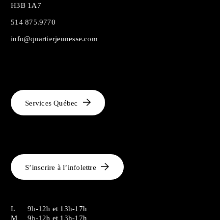
H3B 1A7
514 875.9770
info@quartierjeunesse.com
Services Québec
S’inscrire à l’infolettre
L
9h-12h et 13h-17h
M
9h-12h et 13h-17h