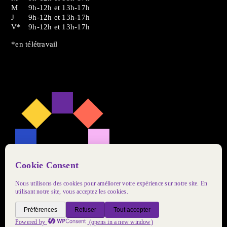
M
9h-12h et 13h-17h
J
9h-12h et 13h-17h
V*
9h-12h et 13h-17h
*en télétravail
Instagram
TikTok
LinkedIn
Politique de confidentialité
Design web par
Postulat
.